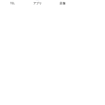
TEL
アプリ
店舗
連絡先
Japan, Aichi, Konan, Maehibochō, 河原
33
09075681613
info@tthrivers.com
リバーズ卓球教室案内サイト​他のsく運動大人の習
い事、子供の習い事
楽しく運動,大人の習い事,子供の習い
事,卓球教室,
利用規約