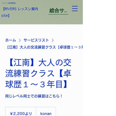
「​リバーズ卓球教室」
総合サイト
【​RIVERS レッスン案内
site】
ホーム
サービスリスト
【江南】大人の交流練習クラス【卓球歴１〜３年目】
【江南】大人の交
流練習クラス【卓
球歴１〜３年目】
同じレベル同士での練習はこちら！
2,200
円
￥2,200より
konan
よ