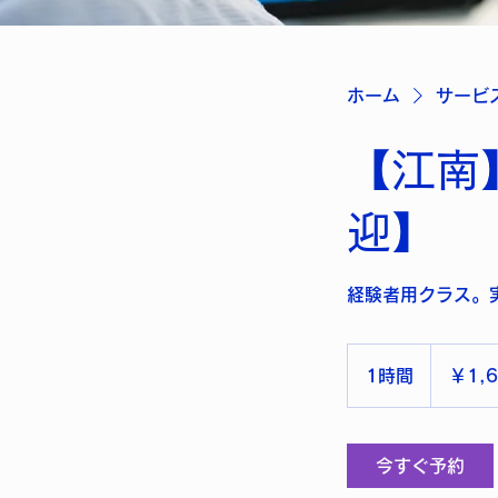
ホーム
サービ
【江南
迎】
経験者用クラス。
1,650
円
1時間
1
￥1,
よ
り
時
今すぐ予約