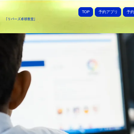
TOP
予約アプリ
予
「​リバーズ卓球教室」