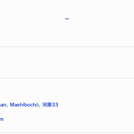
onan, Maehibochō, 河原33
om