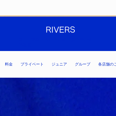
RIVERS
楽しく運動,大人の習い事,子供の習い事,卓
球教室,
料金
プライベート
ジュニア
グループ
各店舗の