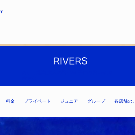
om
RIVERS
楽しく運動,大人の習い事,子供の習い事,卓
球教室,
料金
プライベート
ジュニア
グループ
各店舗の