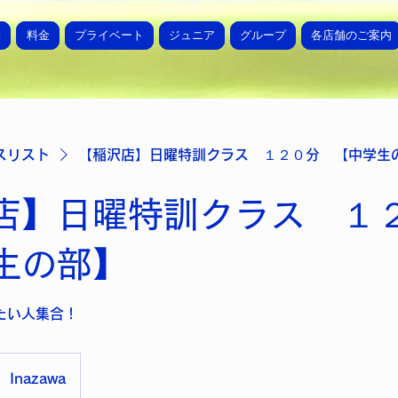
約
料金
プライベート
ジュニア
グループ
各店舗のご案内
スリスト
【稲沢店】日曜特訓クラス １２０分 【中学生
店】日曜特訓クラス 
生の部】
たい人集合！
Inazawa