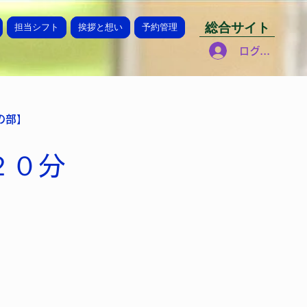
総合サイト
担当シフト
挨拶と想い
予約管理
ログイン
の部】
１２０分