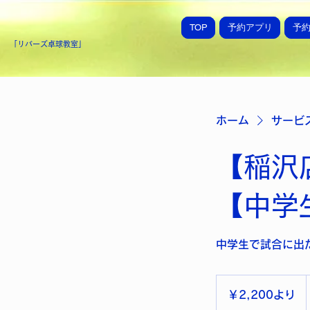
TOP
予約アプリ
予
「​リバーズ卓球教室」
ホーム
サービ
【稲沢
【中学
中学生で試合に出
2,200
円
￥2,200より
よ
り