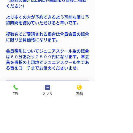
（直前の場合はLINEや電話より直接ご相談
ください）
より多くの方が予約できるよう可能な限り予
約時間を詰めていただけると幸いです。
複数名でご受講される場合は全員会員の場合
に限り会員価格になります。
会員種別についてジュニアスクール生の場合
は６０分あたり２５００円になります。年会
員を選択の上現地でジュニアスクール生であ
る旨をコーチまでお伝えくださいませ。
TEL
アプリ
店舗
連絡先
Japan, 愛知県稲沢市井之口石塚町16
09075681613
info@tthrivers.com